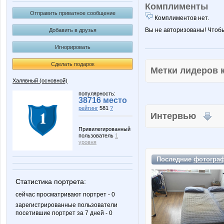
Комплименты
Отправить приватное сообщение
Комплиментов нет.
Вы не авторизованы! Чтоб
Добавить в друзья
Игнорировать
Сделать подарок
Метки лидеров
Халявный (основной)
популярность:
38716 место
рейтинг
581
?
Интервью
Привилегированный
пользователь
1
уровня
Последние
фотогра
Статистика портрета:
сейчас просматривают портрет - 0
зарегистрированные пользователи
посетившие портрет за 7 дней - 0